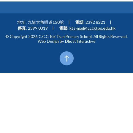
地址: 九龍大角咀道150號
電話
: 2392 8221
傳真
: 2399 0319
電郵
:
kts-mail@cccktps.edu.hk
© Copyright 2026 C.C.C. Kei Tsun Primary School. All Rights Reserved.
Web Design by
Dhost Interactive
Top