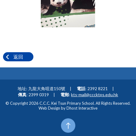
返回
地址: 九龍大角咀道150號
電話
: 2392 8221
傳真
: 2399 0319
電郵
:
kts-mail@cccktps.edu.hk
© Copyright 2026 C.C.C. Kei Tsun Primary School. All Rights Reserved.
Web Design by
Dhost Interactive
Top