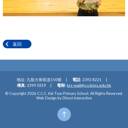
返回
地址: 九龍大角咀道150號
電話
: 2392 8221
傳真
: 2399 0319
電郵
:
kts-mail@cccktps.edu.hk
© Copyright 2026 C.C.C. Kei Tsun Primary School. All Rights Reserved.
Web Design by
Dhost Interactive
Top