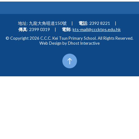
地址: 九龍大角咀道150號
電話
: 2392 8221
傳真
: 2399 0319
電郵
:
kts-mail@cccktps.edu.hk
© Copyright 2026 C.C.C. Kei Tsun Primary School. All Rights Reserved.
Web Design by
Dhost Interactive
Top