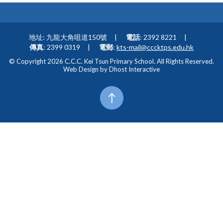
地址: 九龍大角咀道150號
電話
: 2392 8221
傳真
: 2399 0319
電郵
:
kts-mail@cccktps.edu.hk
© Copyright 2026 C.C.C. Kei Tsun Primary School. All Rights Reserved.
Web Design by
Dhost Interactive
Top