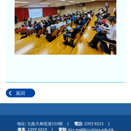
返回
地址: 九龍大角咀道150號
電話
: 2392 8221
傳真
: 2399 0319
電郵
:
kts-mail@cccktps.edu.hk